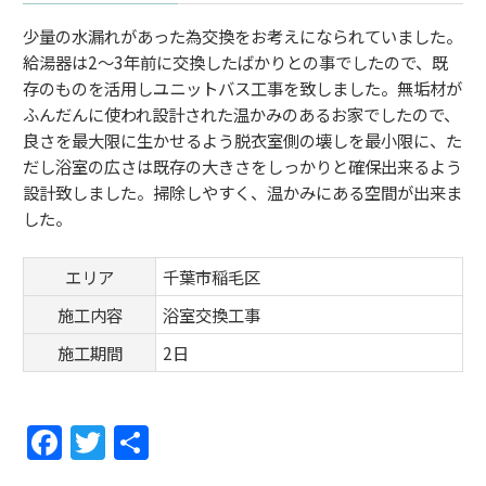
少量の水漏れがあった為交換をお考えになられていました。
給湯器は2～3年前に交換したばかりとの事でしたので、既
存のものを活用しユニットバス工事を致しました。無垢材が
ふんだんに使われ設計された温かみのあるお家でしたので、
良さを最大限に生かせるよう脱衣室側の壊しを最小限に、た
だし浴室の広さは既存の大きさをしっかりと確保出来るよう
設計致しました。掃除しやすく、温かみにある空間が出来ま
した。
エリア
千葉市稲毛区
施工内容
浴室交換工事
施工期間
2日
F
T
共
a
w
有