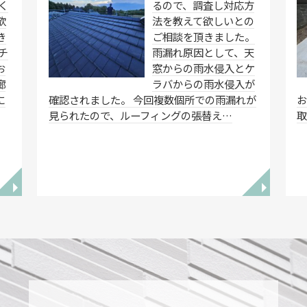
く
るので、調査し対応方
欲
法を教えて欲しいとの
き
ご相談を頂きました。
チ
雨漏れ原因として、天
お
窓からの雨水侵入とケ
廊
ラバからの雨水侵入が
に
確認されました。 今回複数個所での雨漏れが
お
見られたので、ルーフィングの張替え…
◥
◥