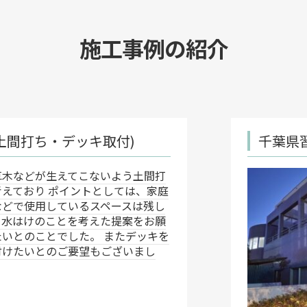
施工事例の紹介
)
千葉県習志野市 ビル雨漏
う土間打
室内
ては、家庭
特定
スは残し
い
案をお願
たデッキを
いまし