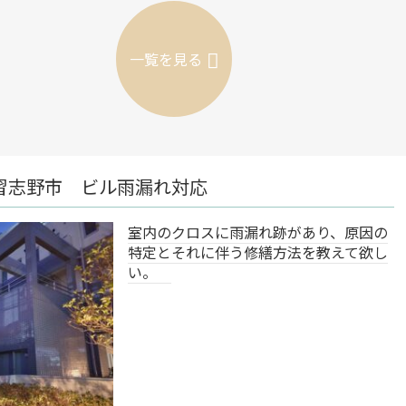
一覧を見る
れ対応
千葉県
のクロスに雨漏れ跡があり、原因の
とそれに伴う修繕方法を教えて欲し
。