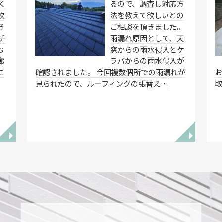
く
るので、調査し対応方
欲
法を教えて欲しいとの
き
ご相談を頂きました。
チ
雨漏れ原因として、天
お
窓からの雨水侵入とケ
廊
ラバからの雨水侵入が
に
確認されました。 今回複数個所での雨漏れが
お
見られたので、ルーフィングの張替え…
◥
◥