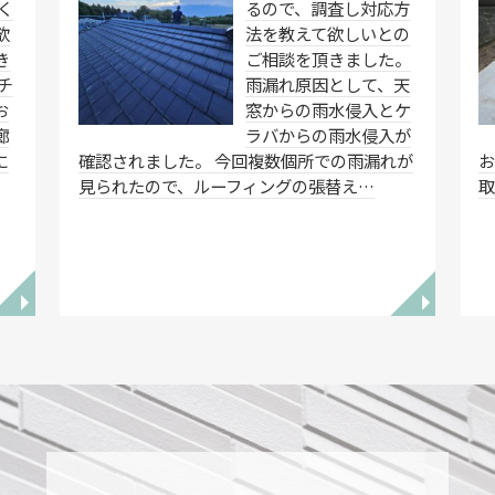
く
るので、調査し対応方
欲
法を教えて欲しいとの
き
ご相談を頂きました。
チ
雨漏れ原因として、天
お
窓からの雨水侵入とケ
廊
ラバからの雨水侵入が
に
確認されました。 今回複数個所での雨漏れが
お
見られたので、ルーフィングの張替え…
◥
◥