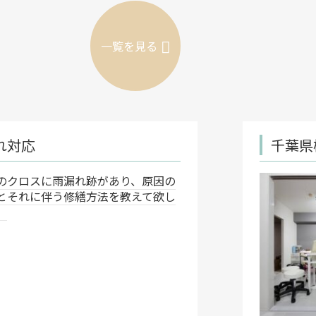
一覧を見る
千葉県柏市 店舗内装工事
原因の
お店を
て欲し
変えた