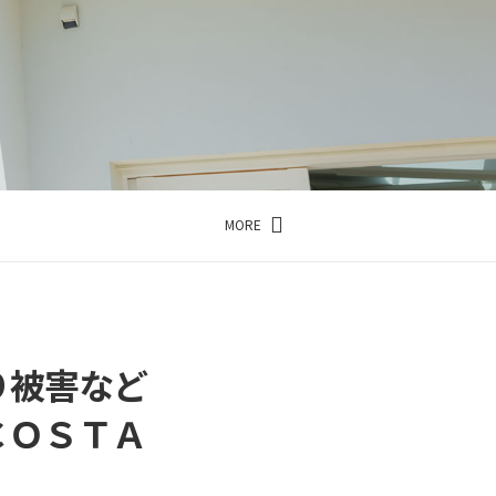
MORE
り被害など
ＣＯＳＴＡ