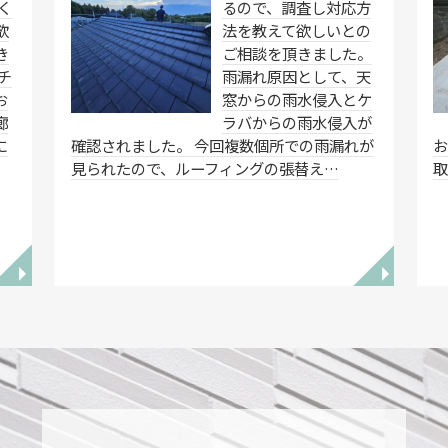
く
るので、調査し対応方
欲
法を教えて欲しいとの
き
ご相談を頂きました。
チ
雨漏れ原因として、天
お
窓からの雨水侵入とケ
廊
ラバからの雨水侵入が
に
確認されました。 今回複数個所での雨漏れが
お
見られたので、ルーフィングの張替え…
◥
◥